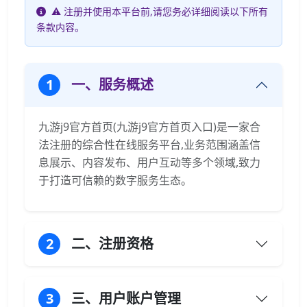
⚠️ 注册并使用本平台前,请您务必详细阅读以下所有
条款内容。
1
一、服务概述
九游j9官方首页(九游j9官方首页入口)是一家合
法注册的综合性在线服务平台,业务范围涵盖信
息展示、内容发布、用户互动等多个领域,致力
于打造可信赖的数字服务生态。
2
二、注册资格
3
三、用户账户管理